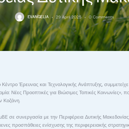
EVANGELIA
29 April 2025
0
Comments
ό Κέντρο Έρευνας και Τεχνολογικής Ανάπτυξης, συμμετείχε 
ομία: Νέες Προοπτικές για Βιώσιμες Τοπικές Κοινωνίες», 
ν Κοζάνη.
uBE σε συνεργασία με την Περιφέρεια Δυτικής Μακεδονίας
μενες προσπάθειες ενίσχυσης της περιφερειακής στρατηγι