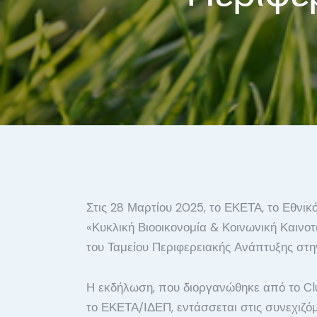
Στις 28 Μαρτίου 2025, το ΕΚΕΤΑ, το Εθνικ
«Κυκλική Βιοοικονομία & Κοινωνική Καινοτ
του Ταμείου Περιφερειακής Ανάπτυξης στη
Η εκδήλωση, που διοργανώθηκε από το Cl
το ΕΚΕΤΑ/ΙΔΕΠ, εντάσσεται στις συνεχιζό